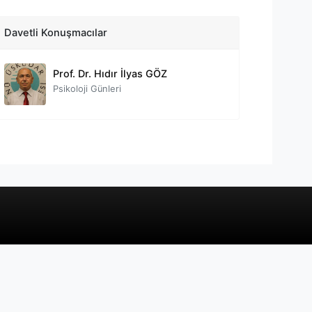
Prof. Dr. Nevzat TARHAN
Psikoloji Günleri
Davetli Konuşmacılar
Prof. Dr. Hıdır İlyas GÖZ
Psikoloji Günleri
Psikiyatrist Dr. İbrahim BİLGEN
Psikoloji Günleri
Uzm. Klinik Psikolog Penbesel ÖZDEMİR
Psikoloji Günleri
Psikolog, Psikoterapist Dr. SİNEM DURUSAL
Psikoloji Günleri
Klinik Psikolog Elif BAKIR
Psikoloji Günleri
Psikolog Alim CANSIZ
Psikoloji Günleri
Klinik Psikolog Büşra ÖZDOĞAN
Psikoloji Günleri