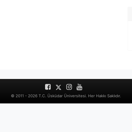
© 2011 - 2026 T.C. Üsküdar Üniversitesi. Her Hakkı Saklıdır.