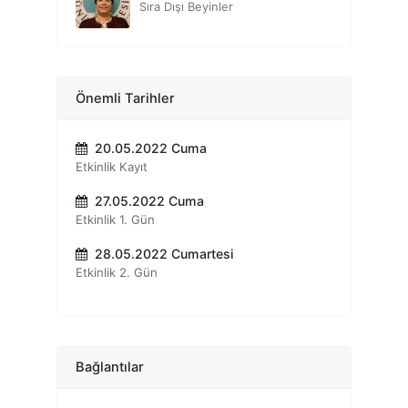
Sıra Dışı Beyinler
Doç. Dr. Asil ÖZDOĞRU
Sıra Dışı Olmak İsteyen Psikologlara Öneriler
Dr. Öğr. Üyesi Erol YILDIRIM
Önemli Tarihler
Garip Nöropsikolojik Sendromlar: Nasıl Oluyor da Oluyor?
20.05.2022 Cuma
Dr. Öğr. Üyesi Hazal AYAS
Etkinlik Kayıt
Sıra Dışı Olmak İsteyen Psikologlara Öneriler
27.05.2022 Cuma
Dr. Öğr. Üyesi Merve ÇEBİ
Etkinlik 1. Gün
Sıra Dışı Olmak İsteyen Psikologlara Öneriler
28.05.2022 Cumartesi
Öğr. Gör. Volkan DEMİR
Etkinlik 2. Gün
Sanat Terapisi
Arş. Gör. Betül ÇELEBİ DAĞ
Psikolojik ve Kriminolojik Profilleme
Bağlantılar
Uzm. Psk. Aylin EKE
Hayvan Psikolojisi