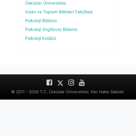
Üsküdar Üniversitesi
Uzm. Psk. Beyza ÖZÇELİK
İnsan ve Toplum Bilimleri Fakültesi
Masal Anlatıcılığı
Psikoloji Bölümü
Uzm. Psk. Büşra ÖZDOĞAN
Psikoloji (İngilizce) Bölümü
Mezunlar Paneli
Psikoloji Kulübü
Uzm. Psk. Dan. Deniz SEVİMLİ
Yaratıcı Drama Destekli Grup Psikoterapisinde Psikolojik Sağlamlık
Uzm. Psk. Gülşah YAHŞİ YILDIRIM
Rüyalar
Uzm. Psk. İremnur BALANDI
Vaka Analizi
© 2011 - 2026 T.C. Üsküdar Üniversitesi. Her Hakkı Saklıdır.
Uzm. Psk. Ömer AÇIKGÖZ
Mezunlar Paneli
Psk. Mehmet Ali ERKUŞ
Havacılık Psikolojisi
Psk. Zehra AYDOĞAN